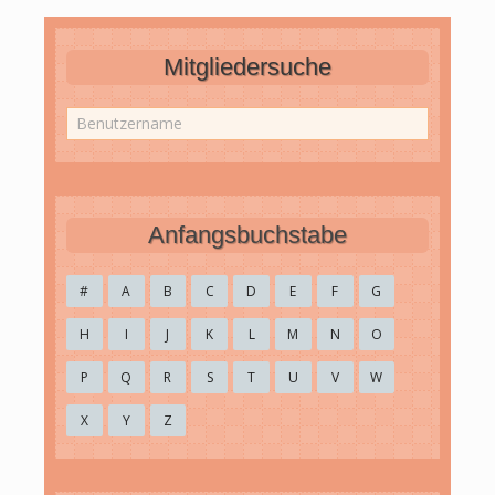
Mitgliedersuche
Anfangsbuchstabe
#
A
B
C
D
E
F
G
H
I
J
K
L
M
N
O
P
Q
R
S
T
U
V
W
X
Y
Z